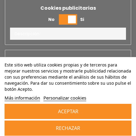
Cookies publicitarias
No
Si
Descripción
Cookies de analíticas
Este sitio web utiliza cookies propias y de terceros para
No
Si
mejorar nuestros servicios y mostrarle publicidad relacionada
con sus preferencias mediante el análisis de sus hábitos de
Aceptar todo
navegación. Para dar su consentimiento sobre su uso pulse el
Descripción
botón Acepto.
Aceptar selección
Más información
Personalizar cookies
Rechazar todo
Cookies de rendimiento
ACEPTAR
Cancelar
No
Si
Añadir al carrito
RECHAZAR