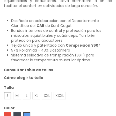
isquiotibiales y abductores. Lleva cremallera a fin de
facilitar el confort en actividades de larga duración.
Diseñado en colaboración con el Departamento
Científico del
CAR
de Sant Cugat
Bandas interiores de control y protección para los
músculos isquiotibiales y cuádriceps. También
protección para abductores
Tejido único y patentado con
Compresión 360°
57% Poliamida - 43% Elastómero
Sistema selectivo de transpiración (SST)
para
favorecer la temperatura muscular óptima
Consultar tabla de tallas
Cómo elegir tu talla
Talla
S
M
L
XL
XXL
XXXL
Color
Rojo
Negro
Azul