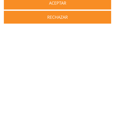
ACEPTAR
Cookies de analíticas
RECHAZAR
No
Si
Aceptar todo
Descripción
Aceptar selección
Rechazar todo
Cookies de rendimiento
Cancelar
No
Si
Descripción
NEWSLETTER
Otras cookies
No
Si
Colibrí Sport © 2024 |
Aviso Legal
|
Pol de Privacidad
|
Pol de