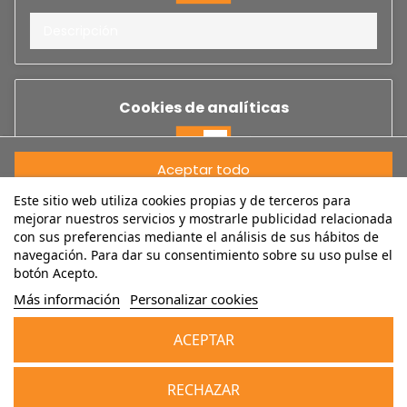
Descripción
Cookies de analíticas
No
Si
Aceptar todo
Descripción
Este sitio web utiliza cookies propias y de terceros para
Aceptar selección
mejorar nuestros servicios y mostrarle publicidad relacionada
con sus preferencias mediante el análisis de sus hábitos de
Rechazar todo
navegación. Para dar su consentimiento sobre su uso pulse el
Cookies de rendimiento
botón Acepto.
Cancelar
No
Si
Más información
Personalizar cookies
Descripción
ACEPTAR
NEWSLETTER
Añadir al carrito
RECHAZAR