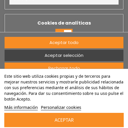
Cookies de analíticas
No
Si
Aceptar todo
Descripción
Aceptar selección
Rechazar todo
Cookies de rendimiento
Este sitio web utiliza cookies propias y de terceros para
Cancelar
mejorar nuestros servicios y mostrarle publicidad relacionada
No
Si
con sus preferencias mediante el análisis de sus hábitos de
navegación. Para dar su consentimiento sobre su uso pulse el
Descripción
NEWSLETTER
botón Acepto.
Más información
Personalizar cookies
Otras cookies
ACEPTAR